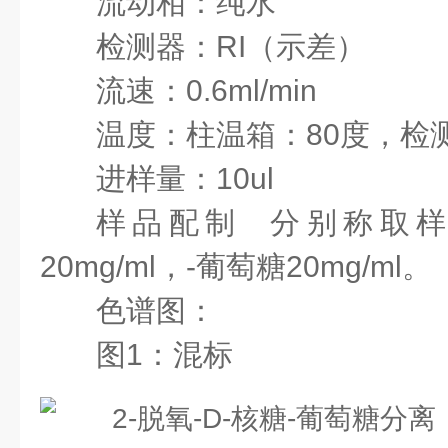
流动相：纯水
检测器：
RI
（示差）
流速：
0.6ml/min
温度：柱温箱：
80
度，检
进样量：
10ul
样品配制
分别称取
20mg/ml
，
-
葡萄糖
20mg/ml
。
色谱图：
图1：混标