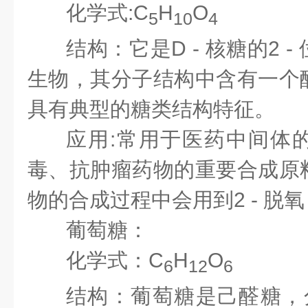
化学式:C
H
O
5
10
4
结构：它是D - 核糖的2 
生物，其分子结构中含有一个
具有典型的糖类结构特征。
应用:常用于医药中间体
毒、抗肿瘤药物的重要合成原
物的合成过程中会用到2 - 脱氧 -
葡萄糖：
化学式：C
H
O
6
12
6
结构：葡萄糖是己醛糖，