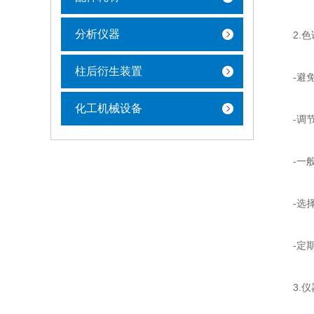
分析仪器
2.色
柱后衍生装置
-避免
化工机械设备
-调节
-一般
-选择使
-定期
3.仪