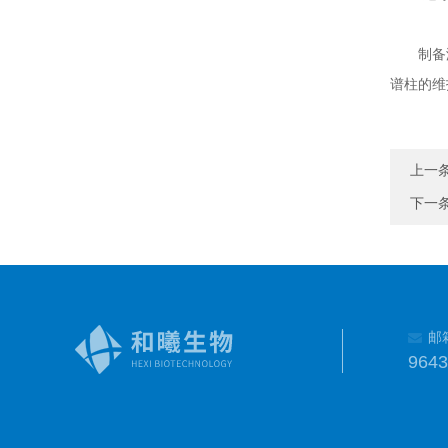
制备液相
谱柱的维
上一
下一
邮
964