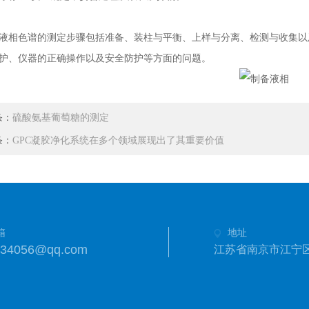
色谱的测定步骤包括准备、装柱与平衡、上样与分离、检测与收集以
护、仪器的正确操作以及安全防护等方面的问题。
条：
硫酸氨基葡萄糖的测定
条：
GPC凝胶净化系统在多个领域展现出了其重要价值
箱
地址
334056@qq.com
江苏省南京市江宁区