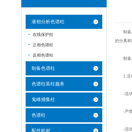
液相分析色谱柱
制备液相色谱
在线保护柱
的分离和
正相色谱柱
反相色谱柱
制备液
制备色谱柱
1.流
色谱柱装柱服务
-流动
鬼峰捕集柱
-严禁
色谱柱
-流动相
配件耗材